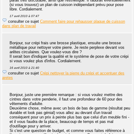
parait très discutable, ainsi que l'esthétique. Il faudrait éventuellement
(si vous trouvez) un plan de cuisson indépendant prévu pour pose
libre. Cordialement.
17 avril 2010 à 07:47
consulter ce sujet
Comment faire pour rehausser plaque de cuisson
dans plan de travail
Bonjour, sur crépi frais une brosse plastique, ensuite une brosse
métallique pour nettoyer votre pierre. Je reste perplexe devant vos
arêtes circulaires. Que voulez-vous dire ?
Il serait bon d'indiquer la qualité et le système de pose de votre crépi
si vous voulez plus d'infos. Cordialement.
16 avril 2010 à 21:40
consulter ce sujet
Crépi nettoyer la pierre du crépi et accentuer des
aretes
Bonjour, juste une première remarque : si vous voulez mettre des
cintres dans votre penderie, il faut une profondeur de 60 pour des
vêtements d'adulte.
Deuxième chose, même avec un bois de bas de gamme (résultat peu
durable et look pas génial) vous allez au devant d'un travail
conséquent pour un prix à peinte plus bas que celui d'un meuble fini -
et il vous faudra de la place, beaucoup de temps et pas mal
d'outillage pour y arriver.
Si c'est une question de budget, et comme vous faites référence à