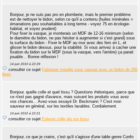
Bonjour, je ne suis pas pro en plomberie, mais le premier problème
est de nettoyer le bidon, selon ce qu'il a contenu (huiles minérales =
émanations peu souhaitables à long terme - voyez 75 en écologie-
habitat, et soyez prudent)
Pour fixer la vasque, je monterais un MDF de 12-16 minimum (selon
le diamètre du bidon, ne pas hésiter à augmenter si c'est grand) sous
la surface du bidon - Fixer le MDF au mur avec des fers en L, et
glisser le bidon dessus, pour la stabilité. Si vous arrivez à cacher une
fixation du bidon sur le MDF (sous la vasque, vers l'arrière) ça parait
jouable... Bonne réflexion !
14 juin 2010 à 22:29
consulter ce sujet
Fabriquer meuble sous vasque avec un bidon de 200
litres
Bonjour, quelle colle et quel tissu ? Questions rhétoriques, parce que
ce n'est pas gagné d'avance, mais suivant les produits vous avez
vos chances... Avez-vous essayé Dr. Beckmann ? C'est mon
sauveur en général, sur les textiles lavables. Cordialement.
14 juin 2010 à 22:21
consulter ce sujet
Enlever colle glu sur tissu
Bonjour, ce que je crains, c'est qu'il s'agisse d'une table genre Confo