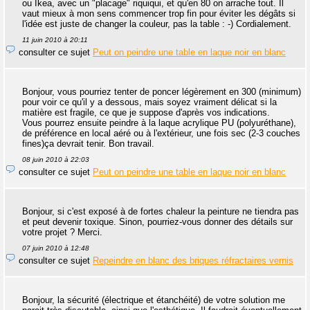
ou Ikea, avec un "placage" riquiqui, et qu'en 80 on arrache tout. Il
vaut mieux à mon sens commencer trop fin pour éviter les dégâts si
l'idée est juste de changer la couleur, pas la table : -) Cordialement.
11 juin 2010 à 20:11
consulter ce sujet
Peut on peindre une table en laque noir en blanc
Bonjour, vous pourriez tenter de poncer légèrement en 300 (minimum)
pour voir ce qu'il y a dessous, mais soyez vraiment délicat si la
matière est fragile, ce que je suppose d'après vos indications.
Vous pourrez ensuite peindre à la laque acrylique PU (polyuréthane),
de préférence en local aéré ou à l'extérieur, une fois sec (2-3 couches
fines)ça devrait tenir. Bon travail.
08 juin 2010 à 22:03
consulter ce sujet
Peut on peindre une table en laque noir en blanc
Bonjour, si c'est exposé à de fortes chaleur la peinture ne tiendra pas
et peut devenir toxique. Sinon, pourriez-vous donner des détails sur
votre projet ? Merci.
07 juin 2010 à 12:48
consulter ce sujet
Repeindre en blanc des briques réfractaires vernis
Bonjour, la sécurité (électrique et étanchéité) de votre solution me