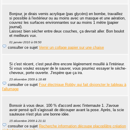
Bonjour, je dirais vernis acrylique (pas glycéro) en bombe, travaillez
si possible à l'extérieur ou au moins avec un masque et une aération,
couvrez les surfaces environnantes sur au moins 1 mètre (papier
journal).
Laissez bien sécher entre deux couches, ça devrait aller. Bon boulot
et meilleurs vux.
01 janvier 2010 à 09:50
consulter ce sujet
Vernir un collage papier sur une chaise
Si c'est récent, c'est peut-être encore légèrement mouillé à l'intérieur.
Si vous voulez essayer de le sauver, vous pourriez essayer le sèche-
cheveux, porte ouverte. J'espère que ça ira.
23 décembre 2009 à 18:48
consulter ce sujet
Four électrique Robby qui fait disjoncter le tableau à
l'allumage
Bonsoir à vous deux. 100 % d'accord avec l'internaute 1. J'avoue
avoir pensé qu'il s'agissait de découper avant la pose. Après, la scie
sauteuse n'est plus une bonne idée.
15 décembre 2009 à 21:11
consulter ce sujet
Recherche information découpe placoplâtre création