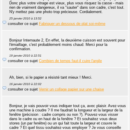
Donc plus votre vitrage est vieux, plus vous risquez la casse - mais
rien de vraiment dangereux, il va "sauter" dans son cadre, c'est tout.
N'y mettez pas une photo trop précieuse. Cordialement.
25 janvier 2010 à 13:52
consulter ce sujet
Fabriquer un dessous de plat soi-même
Bonjour Internaute 2, En effet, la deuxième cuisson est souvent pour
l'émaillage, c'est probablement moins chaud. Merci pour la
confirmation.
19 janvier 2010 à 22:51
consulter ce sujet
Combien de temps faut-il cuire l'argile
Ah, bien, si le papier a résisté tant mieux ! Merci.
16 janvier 2010 à 22:02
consulter ce sujet
Vernir un collage papier sur une chaise
Bonjour, je vais pouvoir vous indiquer tout ça, avec plaisir. Avez-vous
une machine à coudre ? Il me faudrait la longueur et la largeur de la
fenêtre (précision : cadre compris ou non ?). Pouvez-vous visser
dans le cadre ou en haut de la fenêtre ? Et souhaitez vous deux
stores (un par fenêtre) ou un qui fait toute la largeur et couvre le
cadre ? Et quel tissu souhaitez-vous employer ? Je vous conseille