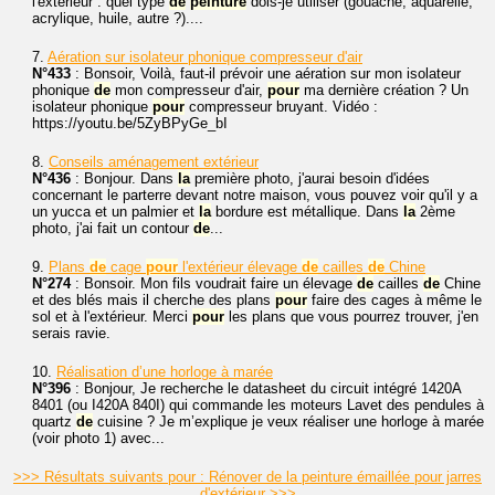
l'extérieur : quel type
de
peinture
dois-je utiliser (gouache, aquarelle,
acrylique, huile, autre ?)....
7.
Aération sur isolateur phonique compresseur d'air
N°433
: Bonsoir, Voilà, faut-il prévoir une aération sur mon isolateur
phonique
de
mon compresseur d'air,
pour
ma dernière création ? Un
isolateur phonique
pour
compresseur bruyant. Vidéo :
https://youtu.be/5ZyBPyGe_bI
8.
Conseils aménagement extérieur
N°436
: Bonjour. Dans
la
première photo, j'aurai besoin d'idées
concernant le parterre devant notre maison, vous pouvez voir qu'il y a
un yucca et un palmier et
la
bordure est métallique. Dans
la
2ème
photo, j'ai fait un contour
de
...
9.
Plans
de
cage
pour
l'extérieur élevage
de
cailles
de
Chine
N°274
: Bonsoir. Mon fils voudrait faire un élevage
de
cailles
de
Chine
et des blés mais il cherche des plans
pour
faire des cages à même le
sol et à l'extérieur. Merci
pour
les plans que vous pourrez trouver, j'en
serais ravie.
10.
Réalisation d’une horloge à marée
N°396
: Bonjour, Je recherche le datasheet du circuit intégré 1420A
8401 (ou I420A 840I) qui commande les moteurs Lavet des pendules à
quartz
de
cuisine ? Je m’explique je veux réaliser une horloge à marée
(voir photo 1) avec...
>>> Résultats suivants pour : Rénover de la peinture émaillée pour jarres
d'extérieur >>>