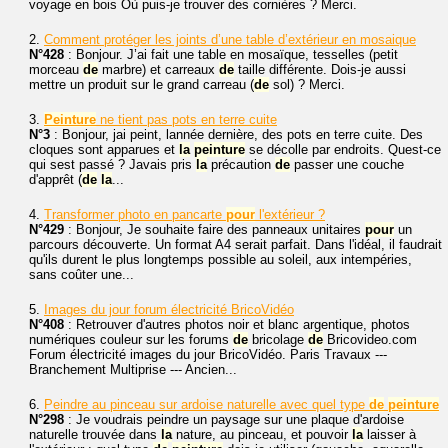
voyage en bois Où puis-je trouver des cornières ? Merci.
2.
Comment protéger les joints d’une table d’extérieur en mosaique
N°428
: Bonjour. J’ai fait une table en mosaïque, tesselles (petit
morceau
de
marbre) et carreaux
de
taille différente. Dois-je aussi
mettre un produit sur le grand carreau (
de
sol) ? Merci.
3.
Peinture
ne tient pas pots en terre cuite
N°3
: Bonjour, jai peint, lannée dernière, des pots en terre cuite. Des
cloques sont apparues et
la
peinture
se décolle par endroits. Quest-ce
qui sest passé ? Javais pris
la
précaution
de
passer une couche
d'apprêt (
de
la
...
4.
Transformer photo en pancarte
pour
l'extérieur ?
N°429
: Bonjour, Je souhaite faire des panneaux unitaires
pour
un
parcours découverte. Un format A4 serait parfait. Dans l'idéal, il faudrait
qu'ils durent le plus longtemps possible au soleil, aux intempéries,
sans coûter une...
5.
Images du jour forum électricité BricoVidéo
N°408
: Retrouver d'autres photos noir et blanc argentique, photos
numériques couleur sur les forums
de
bricolage
de
Bricovideo.com
Forum électricité images du jour BricoVidéo. Paris Travaux ---
Branchement Multiprise --- Ancien...
6.
Peindre au pinceau sur ardoise naturelle avec quel type
de
peinture
N°298
: Je voudrais peindre un paysage sur une plaque d'ardoise
naturelle trouvée dans
la
nature, au pinceau, et pouvoir
la
laisser à