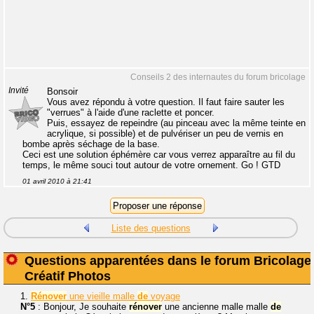
Conseils 2 des internautes du forum bricolage
Invité
Bonsoir
Vous avez répondu à votre question. Il faut faire sauter les
"verrues" à l'aide d'une raclette et poncer.
Puis, essayez de repeindre (au pinceau avec la même teinte en
acrylique, si possible) et de pulvériser un peu de vernis en
bombe après séchage de la base.
Ceci est une solution éphémère car vous verrez apparaître au fil du
temps, le même souci tout autour de votre ornement. Go ! GTD
01 avril 2010 à 21:41
Liste des questions
Questions apparentées dans le forum Bricolage
Créatif Photos
1.
Rénover
une vieille malle
de
voyage
N°5
: Bonjour, Je souhaite
rénover
une ancienne malle malle
de