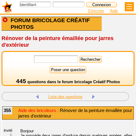
S'inscrire
Aide
FORUM BRICOLAGE CRÉATIF
PHOTOS
Rénover de la peinture émaillée pour jarres
d'extérieur
445
questions dans le
forum bricolage Créatif Photos
Liste des questions
355
Aide des bricoleurs :
Rénover de la peinture émaillée pour
jarres d'extérieur
Invité
Bonjour
Je possède deux jarres d'anduze depuis quelques années, elles