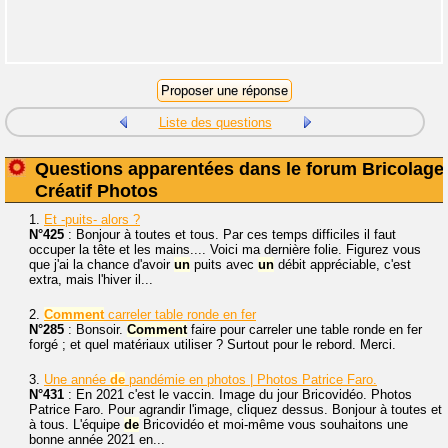
Liste des questions
Questions apparentées dans le forum Bricolage
Créatif Photos
1.
Et -puits- alors ?
N°425
: Bonjour à toutes et tous. Par ces temps difficiles il faut
occuper la tête et les mains.... Voici ma dernière folie. Figurez vous
que j'ai la chance d'avoir
un
puits avec
un
débit appréciable, c'est
extra, mais l'hiver il...
2.
Comment
carreler table ronde en fer
N°285
: Bonsoir.
Comment
faire pour carreler une table ronde en fer
forgé ; et quel matériaux utiliser ? Surtout pour le rebord. Merci.
3.
Une année
de
pandémie en photos | Photos Patrice Faro.
N°431
: En 2021 c'est le vaccin. Image du jour Bricovidéo. Photos
Patrice Faro. Pour agrandir l'image, cliquez dessus. Bonjour à toutes et
à tous. L'équipe
de
Bricovidéo et moi-même vous souhaitons une
bonne année 2021 en...