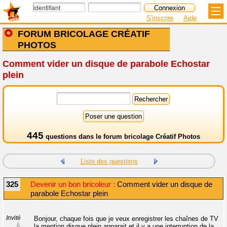
S'inscrire
Aide
FORUM BRICOLAGE CRÉATIF
PHOTOS
Comment vider un disque de parabole Echostar
plein
445
questions dans le
forum bricolage Créatif Photos
Liste des questions
325
Devenir un bon bricoleur :
Comment vider un disque de
parabole Echostar plein
Invité
Bonjour, chaque fois que je veux enregistrer les chaînes de TV
la mention disque plein apparait et il y a une interruption de la