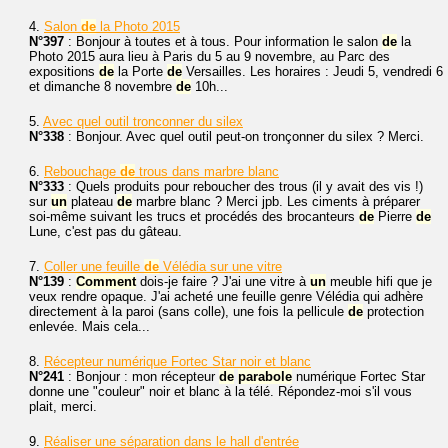
4.
Salon
de
la Photo 2015
N°397
: Bonjour à toutes et à tous. Pour information le salon
de
la
Photo 2015 aura lieu à Paris du 5 au 9 novembre, au Parc des
expositions
de
la Porte
de
Versailles. Les horaires : Jeudi 5, vendredi 6
et dimanche 8 novembre
de
10h...
5.
Avec quel outil tronconner du silex
N°338
: Bonjour. Avec quel outil peut-on tronçonner du silex ? Merci.
6.
Rebouchage
de
trous dans marbre blanc
N°333
: Quels produits pour reboucher des trous (il y avait des vis !)
sur
un
plateau
de
marbre blanc ? Merci jpb. Les ciments à préparer
soi-même suivant les trucs et procédés des brocanteurs
de
Pierre
de
Lune, c'est pas du gâteau.
7.
Coller une feuille
de
Vélédia sur une vitre
N°139
:
Comment
dois-je faire ? J'ai une vitre à
un
meuble hifi que je
veux rendre opaque. J'ai acheté une feuille genre Vélédia qui adhère
directement à la paroi (sans colle), une fois la pellicule
de
protection
enlevée. Mais cela...
8.
Récepteur numérique Fortec Star noir et blanc
N°241
: Bonjour : mon récepteur
de
parabole
numérique Fortec Star
donne une "couleur" noir et blanc à la télé. Répondez-moi s'il vous
plait, merci.
9.
Réaliser une séparation dans le hall d'entrée