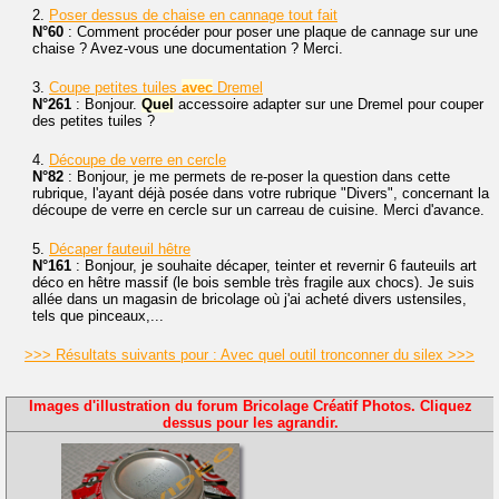
2.
Poser dessus de chaise en cannage tout fait
N°60
: Comment procéder pour poser une plaque de cannage sur une
chaise ? Avez-vous une documentation ? Merci.
3.
Coupe petites tuiles
avec
Dremel
N°261
: Bonjour.
Quel
accessoire adapter sur une Dremel pour couper
des petites tuiles ?
4.
Découpe de verre en cercle
N°82
: Bonjour, je me permets de re-poser la question dans cette
rubrique, l'ayant déjà posée dans votre rubrique "Divers", concernant la
découpe de verre en cercle sur un carreau de cuisine. Merci d'avance.
5.
Décaper fauteuil hêtre
N°161
: Bonjour, je souhaite décaper, teinter et revernir 6 fauteuils art
déco en hêtre massif (le bois semble très fragile aux chocs). Je suis
allée dans un magasin de bricolage où j'ai acheté divers ustensiles,
tels que pinceaux,...
>>> Résultats suivants pour : Avec quel outil tronconner du silex >>>
Images d'illustration du forum Bricolage Créatif Photos. Cliquez
dessus pour les agrandir.