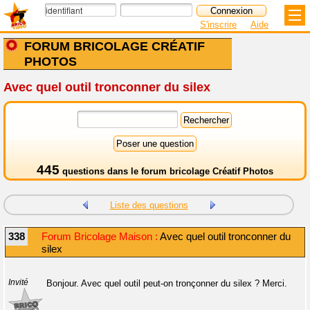
S'inscrire
Aide
FORUM BRICOLAGE CRÉATIF
PHOTOS
Avec quel outil tronconner du silex
445
questions dans le
forum bricolage Créatif Photos
Liste des questions
338
Forum Bricolage Maison :
Avec quel outil tronconner du
silex
Invité
Bonjour. Avec quel outil peut-on tronçonner du silex ? Merci.