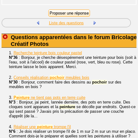
Liste des questions
Questions apparentées dans le forum Bricolage
Créatif Photos
1.
Recherche teinture bois couleur pastel
N°36
: Bonjour, je cherche désespérement une teinture pour bois (soit à
l'eau, soit à l'alcool) de couleur pastel (rose, vert, bleu ou rose). Cette
teinture laisse le bois apparent. Merci.
2.
Conseils réalisation
pochoir
meubles bois
N°30
: Bonjour, comment faire des dessins au
pochoir
sur des
meubles en bois ?
3.
Peinture
ne tient pas pots en terre cuite
N°3
: Bonjour, jai peint, lannée dernière, des pots en terre cuite. Des
cloques sont apparues et la
peinture
se décolle par endroits. Quest-ce
qui sest passé ? Javais pris la précaution de passer une couche
d'apprêt (de la...
4.
Réaliser une
peinture
trompe l'il
N°6
: Je dois réaliser un trompe l'il de 1 m sur 2 m sur un mur en placo.
Comment dois-je le préparer et quelles sont les peintures à utiliser ?