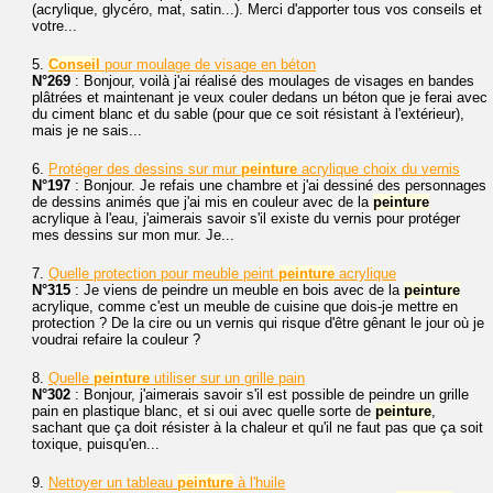
(acrylique, glycéro, mat, satin...). Merci d'apporter tous vos conseils et
votre...
5.
Conseil
pour moulage de visage en béton
N°269
: Bonjour, voilà j'ai réalisé des moulages de visages en bandes
plâtrées et maintenant je veux couler dedans un béton que je ferai avec
du ciment blanc et du sable (pour que ce soit résistant à l'extérieur),
mais je ne sais...
6.
Protéger des dessins sur mur
peinture
acrylique choix du vernis
N°197
: Bonjour. Je refais une chambre et j'ai dessiné des personnages
de dessins animés que j'ai mis en couleur avec de la
peinture
acrylique à l'eau, j'aimerais savoir s'il existe du vernis pour protéger
mes dessins sur mon mur. Je...
7.
Quelle protection pour meuble peint
peinture
acrylique
N°315
: Je viens de peindre un meuble en bois avec de la
peinture
acrylique, comme c'est un meuble de cuisine que dois-je mettre en
protection ? De la cire ou un vernis qui risque d'être gênant le jour où je
voudrai refaire la couleur ?
8.
Quelle
peinture
utiliser sur un grille pain
N°302
: Bonjour, j'aimerais savoir s'il est possible de peindre un grille
pain en plastique blanc, et si oui avec quelle sorte de
peinture
,
sachant que ça doit résister à la chaleur et qu'il ne faut pas que ça soit
toxique, puisqu'en...
9.
Nettoyer un tableau
peinture
à l'huile