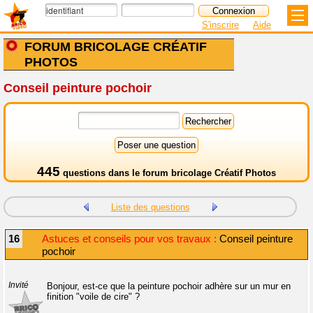
S'inscrire
Aide
FORUM BRICOLAGE CRÉATIF
PHOTOS
Conseil peinture pochoir
445
questions dans le
forum bricolage Créatif Photos
Liste des questions
16
Astuces et conseils pour vos travaux :
Conseil peinture
pochoir
Invité
Bonjour, est-ce que la peinture pochoir adhère sur un mur en
finition "voile de cire" ?