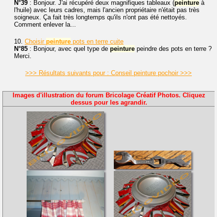
N°39
: Bonjour. J'ai récupéré deux magnifiques tableaux (
peinture
à
l'huile) avec leurs cadres, mais l'ancien propriétaire n'était pas très
soigneux. Ça fait très longtemps qu'ils n'ont pas été nettoyés.
Comment enlever la...
10.
Choisir
peinture
pots en terre cuite
N°85
: Bonjour, avec quel type de
peinture
peindre des pots en terre ?
Merci.
>>> Résultats suivants pour : Conseil peinture pochoir >>>
Images d'illustration du forum Bricolage Créatif Photos. Cliquez
dessus pour les agrandir.