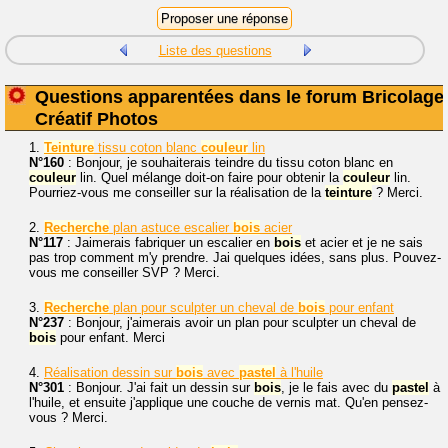
Liste des questions
Questions apparentées dans le forum Bricolage
Créatif Photos
1.
Teinture
tissu coton blanc
couleur
lin
N°160
: Bonjour, je souhaiterais teindre du tissu coton blanc en
couleur
lin. Quel mélange doit-on faire pour obtenir la
couleur
lin.
Pourriez-vous me conseiller sur la réalisation de la
teinture
? Merci.
2.
Recherche
plan astuce escalier
bois
acier
N°117
: Jaimerais fabriquer un escalier en
bois
et acier et je ne sais
pas trop comment m'y prendre. Jai quelques idées, sans plus. Pouvez-
vous me conseiller SVP ? Merci.
3.
Recherche
plan pour sculpter un cheval de
bois
pour enfant
N°237
: Bonjour, j'aimerais avoir un plan pour sculpter un cheval de
bois
pour enfant. Merci
4.
Réalisation dessin sur
bois
avec
pastel
à l'huile
N°301
: Bonjour. J'ai fait un dessin sur
bois
, je le fais avec du
pastel
à
l'huile, et ensuite j'applique une couche de vernis mat. Qu'en pensez-
vous ? Merci.