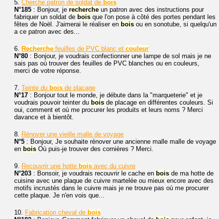
5.
Cherche patron de soldat de
bois
N°185
: Bonjour, je
recherche
un patron avec des instructions pour
fabriquer un soldat de
bois
que l'on pose à côté des portes pendant les
fêtes de Noël. J'aimerai le réaliser en
bois
ou en sonotube, si quelqu'un
a ce patron avec des...
6.
Recherche
feuilles de PVC blanc et
couleur
N°80
: Bonjour, je voudrais confectionner une lampe de sol mais je ne
sais pas où trouver des feuilles de PVC blanches ou en couleurs,
merci de votre réponse.
7.
Teinte du
bois
de placage
N°17
: Bonjour tout le monde, je débute dans la "marqueterie" et je
voudrais pouvoir teinter du
bois
de placage en différentes couleurs. Si
oui, comment et où me procurer les produits et leurs noms ? Merci
davance et à bientôt.
8.
Rénover une vieille malle de voyage
N°5
: Bonjour, Je souhaite rénover une ancienne malle malle de voyage
en
bois
Où puis-je trouver des cornières ? Merci.
9.
Recouvrir une hotte
bois
avec du cuivre
N°203
: Bonsoir, je voudrais recouvrir le cache en
bois
de ma hotte de
cuisine avec une plaque de cuivre martelée ou mieux encore avec des
motifs incrustés dans le cuivre mais je ne trouve pas où me procurer
cette plaque. Je n'en vois que...
10.
Fabrication cheval de
bois