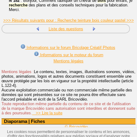
N°182
: Bonjour, Comment fabriquer un cheval de
bois
pour enfant, je
recherche
des plans et des conseils techniques pour la fabrication.
Merci.
>>> Résultats suivants pour : Recherche teinture bois couleur pastel >>>
Liste des questions
Informations sur le forum Bricolage Créatif Photos
Informations sur le moteur du forum
Mentions légales
Mentions légales :
Le contenu, textes, images, illustrations sonores, vidéos,
photos, animations, logos et autres documents constituent ensemble une
œuvre protégée par les lois en vigueur sur la propriété intellectuelle (article
L.122-4).
Aucune exploitation commerciale ou non commerciale même partielle des
données qui sont présentées sur ce site ne pourra être effectuée sans
l'accord préalable et écrit de la SARL Bricovidéo.
Toute reproduction même partielle du contenu de ce site et de l'utilisation
de la marque Bricovidéo sans autorisation sont interdites et donneront suite
à des poursuites.
>> Lire la suite
Diaporama
|
Fiches
© Bricovidéo
Les cookies nous permettent de personnaliser le contenu et les annonces,
d'offrir des fonctionnalités relatives aux médias sociaux et d'analyser notre