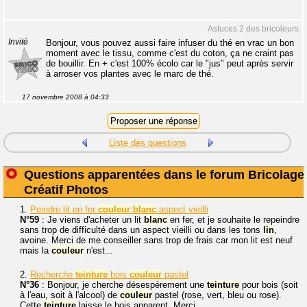
Astuces 2 des bricoleurs
Invité
Bonjour, vous pouvez aussi faire infuser du thé en vrac un bon
moment avec le tissu, comme c'est du coton, ça ne craint pas
de bouillir. En + c'est 100% écolo car le "jus" peut après servir
à arroser vos plantes avec le marc de thé.
17 novembre 2008 à 04:33
Liste des questions
Questions apparentées dans le forum Bricolage
Créatif Photos
1.
Peindre lit en fer
couleur
blanc
aspect vieilli
N°59
: Je viens d'acheter un lit
blanc
en fer, et je souhaite le repeindre
sans trop de difficulté dans un aspect vieilli ou dans les tons
lin
,
avoine. Merci de me conseiller sans trop de frais car mon lit est neuf
mais la
couleur
n'est...
2.
Recherche
teinture
bois
couleur
pastel
N°36
: Bonjour, je cherche désespérement une
teinture
pour bois (soit
à l'eau, soit à l'alcool) de
couleur
pastel (rose, vert, bleu ou rose).
Cette
teinture
laisse le bois apparent. Merci.