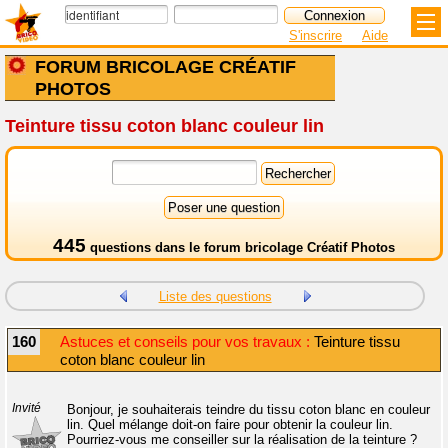
S'inscrire
Aide
FORUM BRICOLAGE CRÉATIF
PHOTOS
Teinture tissu coton blanc couleur lin
445
questions dans le
forum bricolage Créatif Photos
Liste des questions
160
Astuces et conseils pour vos travaux :
Teinture tissu
coton blanc couleur lin
Invité
Bonjour, je souhaiterais teindre du tissu coton blanc en couleur
lin. Quel mélange doit-on faire pour obtenir la couleur lin.
Pourriez-vous me conseiller sur la réalisation de la teinture ?