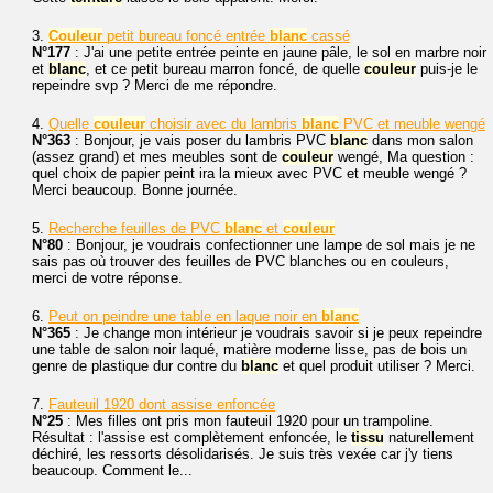
3.
Couleur
petit bureau foncé entrée
blanc
cassé
N°177
: J'ai une petite entrée peinte en jaune pâle, le sol en marbre noir
et
blanc
, et ce petit bureau marron foncé, de quelle
couleur
puis-je le
repeindre svp ? Merci de me répondre.
4.
Quelle
couleur
choisir avec du lambris
blanc
PVC et meuble wengé
N°363
: Bonjour, je vais poser du lambris PVC
blanc
dans mon salon
(assez grand) et mes meubles sont de
couleur
wengé, Ma question :
quel choix de papier peint ira la mieux avec PVC et meuble wengé ?
Merci beaucoup. Bonne journée.
5.
Recherche feuilles de PVC
blanc
et
couleur
N°80
: Bonjour, je voudrais confectionner une lampe de sol mais je ne
sais pas où trouver des feuilles de PVC blanches ou en couleurs,
merci de votre réponse.
6.
Peut on peindre une table en laque noir en
blanc
N°365
: Je change mon intérieur je voudrais savoir si je peux repeindre
une table de salon noir laqué, matière moderne lisse, pas de bois un
genre de plastique dur contre du
blanc
et quel produit utiliser ? Merci.
7.
Fauteuil 1920 dont assise enfoncée
N°25
: Mes filles ont pris mon fauteuil 1920 pour un trampoline.
Résultat : l'assise est complètement enfoncée, le
tissu
naturellement
déchiré, les ressorts désolidarisés. Je suis très vexée car j'y tiens
beaucoup. Comment le...