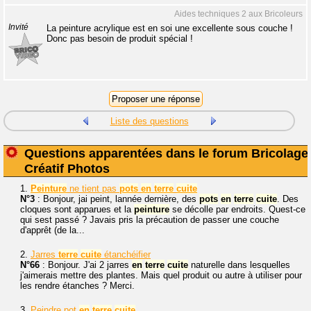
Aides techniques 2 aux Bricoleurs
Invité
La peinture acrylique est en soi une excellente sous couche !
Donc pas besoin de produit spécial !
Liste des questions
Questions apparentées dans le forum Bricolage
Créatif Photos
1.
Peinture
ne tient pas
pots
en
terre
cuite
N°3
: Bonjour, jai peint, lannée dernière, des
pots
en
terre
cuite
. Des
cloques sont apparues et la
peinture
se décolle par endroits. Quest-ce
qui sest passé ? Javais pris la précaution de passer une couche
d'apprêt (de la...
2.
Jarres
terre
cuite
étanchéifier
N°66
: Bonjour. J'ai 2 jarres
en
terre
cuite
naturelle dans lesquelles
j'aimerais mettre des plantes. Mais quel produit ou autre à utiliser pour
les rendre étanches ? Merci.
3.
Peindre pot
en
terre
cuite