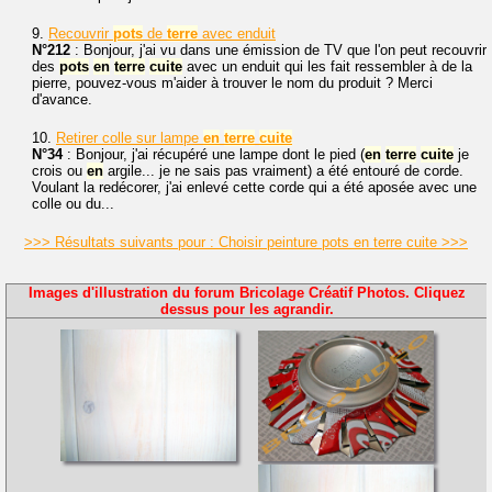
9.
Recouvrir
pots
de
terre
avec enduit
N°212
: Bonjour, j'ai vu dans une émission de TV que l'on peut recouvrir
des
pots
en
terre
cuite
avec un enduit qui les fait ressembler à de la
pierre, pouvez-vous m'aider à trouver le nom du produit ? Merci
d'avance.
10.
Retirer colle sur lampe
en
terre
cuite
N°34
: Bonjour, j'ai récupéré une lampe dont le pied (
en
terre
cuite
je
crois ou
en
argile... je ne sais pas vraiment) a été entouré de corde.
Voulant la redécorer, j'ai enlevé cette corde qui a été aposée avec une
colle ou du...
>>> Résultats suivants pour : Choisir peinture pots en terre cuite >>>
Images d'illustration du forum Bricolage Créatif Photos. Cliquez
dessus pour les agrandir.