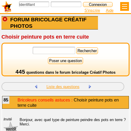
S'inscrire
Aide
FORUM BRICOLAGE CRÉATIF
PHOTOS
Choisir peinture pots en terre cuite
445
questions dans le
forum bricolage Créatif Photos
Liste des questions
85
Bricoleurs conseils astuces :
Choisir peinture pots en
terre cuite
Invité
Bonjour, avec quel type de peinture peindre des pots en terre ?
Merci.