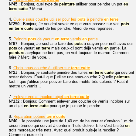
N°45
: Bonjour, quel type de
peinture
utiliser pour peindre un pot
en
terre
cuite
? Merci
4.
Quelle sous couche utiliser pour les
pots
à peindre
en
terre
N°250
: Bonjour, Je voudrai savoir ce que vous passez sur vos
pots
en
terre
cuite
avant de les peindre. Merci de vos réponses.
5.
Peindre
pots
de yaourt
en
terre
vernis
en
partie
N°87
: Bonjour, Je souhaite faire des
pots
à crayon pour noël avec des
pots
de yaourt
en
terre
mais ceux-ci sont déjà vernis
en
partie. La
peinture
acrylique ne tient pas, on voit toujours le marron. Comment
faire ? Merci de votre...
6.
Choix sous-couche à utiliser sur
terre
cuite
N°23
: Bonjour, je souhaite peindre des tuiles
en
terre
cuite
qui devront
rester dehors. Faut-il que j'utilise une sous-couche ? Quelle
peinture
faut-il que j'utilise pour pouvoir faire des motifs très colorés ? Faut-il
mettre un vernis...
7.
Enlever vernis incolore objet
en
terre
cuite
N°132
: Bonjour. Comment enlever une couche de vernis incolore sur
un objet
en
terre
cuite
pour que je puisse le peindre
8.
Réparation poterie
terre
cuite
N°40
: Je possède une jarre de 1,40 cm de hauteur et d'environ 1 m de
circonférence qui servait à contenir l'huile d'olive. Elle s'est brisée
en
trois morceaux très nets. Avec quel produit puis-je la recoller ?
Comment puis-je la...