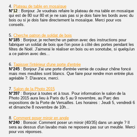
4.
Plateau de table en mosaïque
N°
12
: Bonjour. Je voudrais refaire le plateau de ma table en mosaïque
qui est de 80 sur 80 et je ne sais pas si je dois faire les bords avec du
bois ou si je dois faire directement la mosaïque. Merci pour vos
conseils.
5.
Cherche patron de soldat de bois
N°185
: Bonjour, je recherche un patron avec des instructions pour
fabriquer un soldat de bois que l'on pose à côté des portes pendant les
fêtes de Noël. J'aimerai le réaliser en bois ou en sonotube, si quelqu'un
a ce patron avec des...
6.
Tapisser l'intérieur d'une porte d'entrée
N°245
: Bonjour J'ai une porte d'entrée vernie de couleur chêne foncé
mais mes meubles sont blancs. Que faire pour rendre mon entrée plus
agréable ?. D'avance, merci.
7.
Salon de la Photo 2015
N°397
: Bonjour à toutes et à tous. Pour information le salon de la
Photo 2015 aura lieu à Paris du 5 au 9 novembre, au Parc des
expositions de la Porte de Versailles. Les horaires : Jeudi 5, vendredi 6
et dimanche 8 novembre de 10h...
8.
Comment poser miroir en angle
N°240
: Bonsoir. Comment poser un miroir (40/35) dans un angle ? Il
sera au dessus d'un lavabo mais ne reposera pas sur un meuble. Merci
pour vos réponses.