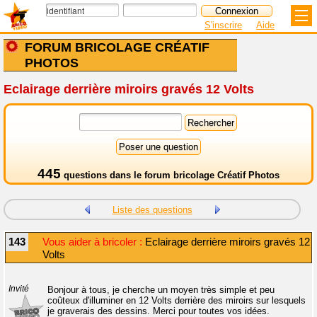
S'inscrire
Aide
FORUM BRICOLAGE CRÉATIF
PHOTOS
Eclairage derrière miroirs gravés 12 Volts
445
questions dans le
forum bricolage Créatif Photos
Liste des questions
143
Vous aider à bricoler :
Eclairage derrière miroirs gravés 12
Volts
Invité
Bonjour à tous, je cherche un moyen très simple et peu
coûteux d'illuminer en 12 Volts derrière des miroirs sur lesquels
je graverais des dessins. Merci pour toutes vos idées.