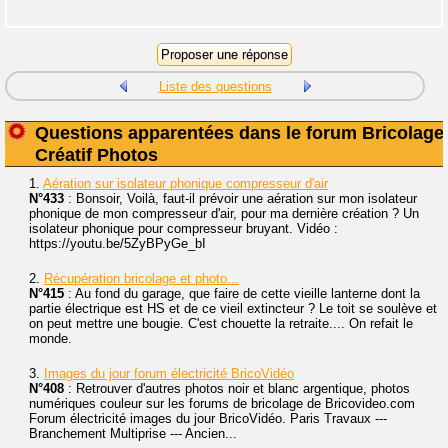
Liste des questions
Questions apparentées dans le forum Bricolage
Créatif Photos
1.
Aération sur isolateur phonique compresseur d'air
N°433
: Bonsoir, Voilà, faut-il prévoir une aération sur mon isolateur
phonique de mon compresseur d'air, pour ma dernière création ? Un
isolateur phonique pour compresseur bruyant. Vidéo :
https://youtu.be/5ZyBPyGe_bI
2.
Récupération bricolage et photo...
N°415
: Au fond du garage, que faire de cette vieille lanterne dont la
partie électrique est HS et de ce vieil extincteur ? Le toit se soulève et
on peut mettre une bougie. C'est chouette la retraite.... On refait le
monde.
3.
Images du jour forum électricité BricoVidéo
N°408
: Retrouver d'autres photos noir et blanc argentique, photos
numériques couleur sur les forums de bricolage de Bricovideo.com
Forum électricité images du jour BricoVidéo. Paris Travaux ---
Branchement Multiprise --- Ancien...