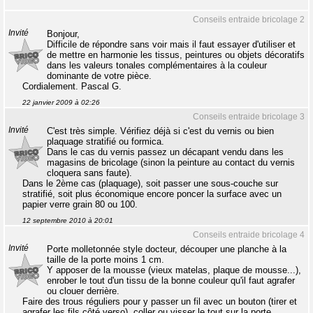
Conseils entraide bricolage 2
Invité
Bonjour,
Difficile de répondre sans voir mais il faut essayer d'utiliser et
de mettre en harmonie les tissus, peintures ou objets décoratifs
dans les valeurs tonales complémentaires à la couleur
dominante de votre pièce.
Cordialement. Pascal G.
22 janvier 2009 à 02:26
Conseils entraide bricolage 3
Invité
C'est très simple. Vérifiez déjà si c'est du vernis ou bien
plaquage stratifié ou formica.
Dans le cas du vernis passez un décapant vendu dans les
magasins de bricolage (sinon la peinture au contact du vernis
cloquera sans faute).
Dans le 2ème cas (plaquage), soit passer une sous-couche sur
stratifié, soit plus économique encore poncer la surface avec un
papier verre grain 80 ou 100.
12 septembre 2010 à 20:01
Conseils entraide bricolage 4
Invité
Porte molletonnée style docteur, découper une planche à la
taille de la porte moins 1 cm.
Y apposer de la mousse (vieux matelas, plaque de mousse...),
enrober le tout d'un tissu de la bonne couleur qu'il faut agrafer
ou clouer derrière.
Faire des trous réguliers pour y passer un fil avec un bouton (tirer et
agrafer les fils côté verso), coller ou visser le tout sur la porte.