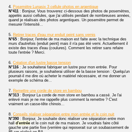
4.
Posemètre Lunasix 3 cellule photos en argentique
N°411
: Bonjour, Vous trouverez ci-dessous des photos de posemètres,
appelés aussi cellules, que j'ai utilisés pendant de nombreuses années,
quand je réalisais des photos argentiques. Un posemètre permet de
mesurer l'intensité...
5.
Retirer traces d'eau mur enduit peint sans vernis
N°65
: Bonjour, l'entrée de ma maison est faite avec la technique des
murs d'autrefois (enduit peint) mais il n'a pas été verni. Actuellement il
existe des traces d'eau (coulures). Comment les retirer sans refaire
toute l'entrée ? Merci.
6.
Création d'un lustre basse tension
N°116
: Je souhaiterai fabriquer un lustre pour mon entrée. Pour
plusieurs raisons, je souhaiterai utiliser de la basse tension : Quelqu'un
pourrait-il me dire où acheter le matériel nécessaire, et me donner un
exemple de schéma de...
7.
Remettre une corde de store en bambou
N°313
: Bonjour La corde de mon store en bambou a cassé. Je l'ai
enlevé mais je ne me rappelle plus comment la remettre ? C'est
vraiment un casse-tête chinois...
8.
Conseils réaliser séparation entre mon entrée et le coin nuit
N°390
: Bonjour, Je souhaite donc réaliser une séparation entre mon
hall
d'entrée
et le coin nuit de ma maison. Je voudrais faire côté
gauche une partie fixe (verrière qui reposerait sur un soubassement de
85 cm réalisé en BA...