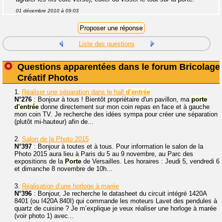
01 décembre 2010 à 09:03
Liste des questions
Questions apparentées dans le forum Bricolage
Créatif Photos
1.
Réaliser une séparation dans le hall
d'entrée
N°276
: Bonjour à tous ! Bientôt propriétaire d'un pavillon, ma
porte
d'entrée
donne directement sur mon coin repas en face et à gauche
mon coin TV. Je recherche des idées sympa pour créer une séparation
(plutôt mi-hauteur) afin de...
2.
Salon de la Photo 2015
N°397
: Bonjour à toutes et à tous. Pour information le salon de la
Photo 2015 aura lieu à Paris du 5 au 9 novembre, au Parc des
expositions de la
Porte
de Versailles. Les horaires : Jeudi 5, vendredi 6
et dimanche 8 novembre de 10h...
3.
Réalisation d’une horloge à marée
N°396
: Bonjour, Je recherche le datasheet du circuit intégré 1420A
8401 (ou I420A 840I) qui commande les moteurs Lavet des pendules à
quartz de cuisine ? Je m’explique je veux réaliser une horloge à marée
(voir photo 1) avec...