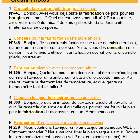
1.
Conseils
fabrication
pots
bougies
en ciment
N°441
: Bonsoir. Avez-vous déjà testé la
fabrication
de pots pour les
bougies
en ciment ? Quel ciment avez-vous utilisé ? Pour la teinte,
avez-vous utilisé du mica ? Je sais qu'il existe de la Jesmonite
(matériau qui se compose...
2.
Conseils
pour la
fabrication
d'une table en bois
N°348
: Bonjour, Je souhaiterais fabriquer une table de cuisine en bois,
sur mesure, à carreler sur le dessus. Auriez-vous des
conseils
à me
donner : - sur le bois à utiliser - sur la fixation des différents ensemble
(pieds, poutres et...
3.
Fabrication
alambic avec une cocotte minute
N°105
: Bonjour, Quelqu'un peut-il me donner le schéma ou m'expliquer
comment fabriquer un alambic sur la base d'une cocotte minute. Me
dire où mettre le thermomètre de température, et quel genre de
thermomètre faut-il installer ?...
4.
Cherche plan pour
fabrication
mocassin en cuir
N°300
: Bonjour, je suis animateur de travaux manuels et travaille le
cuir. Je remercie d'avance celui ou celle qui pourrait me fournir le plan
pour la
fabrication
de mocassins en cuir. Merci beaucoup.
5.
Fabrication
d'un plan vasque avec panneau wedi
N°279
: Nous voudrions fabriquer un plan vasque en panneaux WEDI.
Comment procéder ? Nous voulons fixer le plan vasque au mur. Doit-on
le fixer impérativement aussi au sol ? (sol en plancher en pin). Et