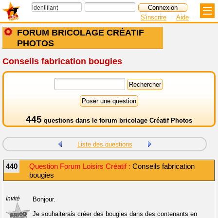
S'inscrire
Aide
FORUM BRICOLAGE CRÉATIF
PHOTOS
Conseils fabrication bougies
445
questions dans le
forum bricolage Créatif Photos
Liste des questions
440
Question Forum Loisirs Créatif :
Conseils fabrication
bougies
Invité
Bonjour.
Je souhaiterais créer des bougies dans des contenants en