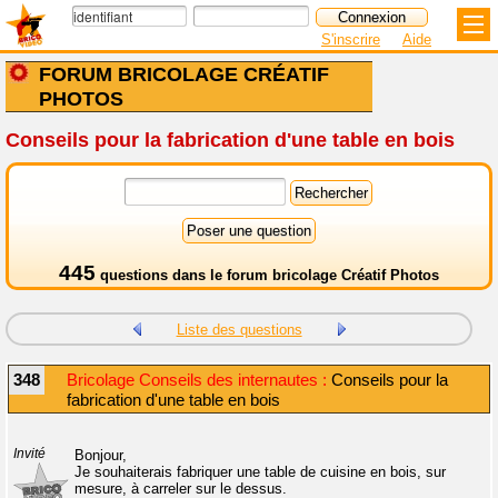
S'inscrire
Aide
FORUM BRICOLAGE CRÉATIF
PHOTOS
Conseils pour la fabrication d'une table en bois
445
questions dans le
forum bricolage Créatif Photos
Liste des questions
348
Bricolage Conseils des internautes :
Conseils pour la
fabrication d'une table en bois
Invité
Bonjour,
Je souhaiterais fabriquer une table de cuisine en bois, sur
mesure, à carreler sur le dessus.