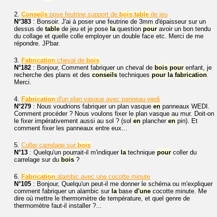
2.
Conseils
pose feutrine support de
bois
table
de jeu
N°383
: Bonsoir. J'ai à poser une feutrine de 3mm d'épaisseur sur un
dessus de
table
de jeu et je pose
la
question
pour
avoir un bon tendu
du collage et quelle colle employer un double face etc. Merci de me
répondre. JPbar.
3.
Fabrication
cheval de
bois
N°182
: Bonjour, Comment fabriquer un cheval de
bois
pour
enfant, je
recherche des plans et des
conseils
techniques
pour
la
fabrication
.
Merci.
4.
Fabrication
d'un plan vasque avec panneau wedi
N°279
: Nous voudrions fabriquer un plan vasque
en
panneaux WEDI.
Comment procéder ? Nous voulons fixer le plan vasque au mur. Doit-on
le fixer impérativement aussi au sol ? (sol
en
plancher
en
pin). Et
comment fixer les panneaux entre eux...
5.
Coller carrelage sur
bois
N°13
: Quelqu'un pourrait-il m'indiquer
la
technique
pour
coller du
carrelage sur du
bois
?
6.
Fabrication
alambic avec une cocotte minute
N°105
: Bonjour, Quelqu'un peut-il me donner le schéma ou m'expliquer
comment fabriquer un alambic sur
la
base
d'une
cocotte minute. Me
dire où mettre le thermomètre de température, et quel genre de
thermomètre faut-il installer ?...