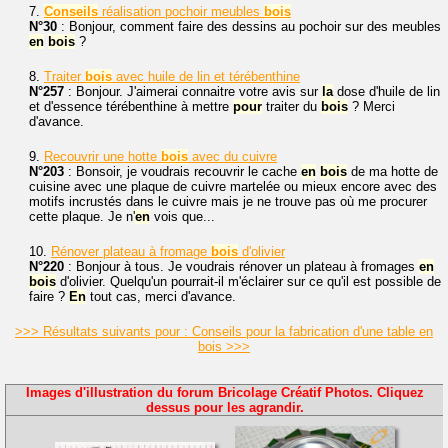
7.
Conseils
réalisation pochoir meubles
bois
N°30
: Bonjour, comment faire des dessins au pochoir sur des meubles
en
bois
?
8.
Traiter
bois
avec huile de lin et térébenthine
N°257
: Bonjour. J'aimerai connaitre votre avis sur
la
dose d'huile de lin
et d'essence térébenthine à mettre
pour
traiter du
bois
? Merci
d'avance.
9.
Recouvrir une hotte
bois
avec du cuivre
N°203
: Bonsoir, je voudrais recouvrir le cache
en
bois
de ma hotte de
cuisine avec une plaque de cuivre martelée ou mieux encore avec des
motifs incrustés dans le cuivre mais je ne trouve pas où me procurer
cette plaque. Je n'
en
vois que...
10.
Rénover plateau à fromage
bois
d'olivier
N°220
: Bonjour à tous. Je voudrais rénover un plateau à fromages
en
bois
d'olivier. Quelqu'un pourrait-il m'éclairer sur ce qu'il est possible de
faire ?
En
tout cas, merci d'avance.
>>> Résultats suivants pour : Conseils pour la fabrication d'une table en
bois >>>
Images d'illustration du forum Bricolage Créatif Photos. Cliquez
dessus pour les agrandir.