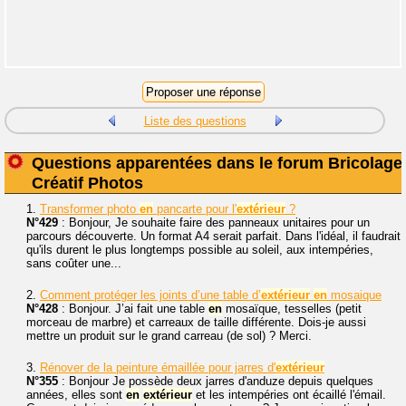
Liste des questions
Questions apparentées dans le forum Bricolage
Créatif Photos
1.
Transformer photo
en
pancarte pour l'
extérieur
?
N°429
: Bonjour, Je souhaite faire des panneaux unitaires pour un
parcours découverte. Un format A4 serait parfait. Dans l'idéal, il faudrait
qu'ils durent le plus longtemps possible au soleil, aux intempéries,
sans coûter une...
2.
Comment protéger les joints d’une table d’
extérieur
en
mosaique
N°428
: Bonjour. J’ai fait une table
en
mosaïque, tesselles (petit
morceau de marbre) et carreaux de taille différente. Dois-je aussi
mettre un produit sur le grand carreau (de sol) ? Merci.
3.
Rénover de la peinture émaillée pour jarres d'
extérieur
N°355
: Bonjour Je possède deux jarres d'anduze depuis quelques
années, elles sont
en
extérieur
et les intempéries ont écaillé l'émail.