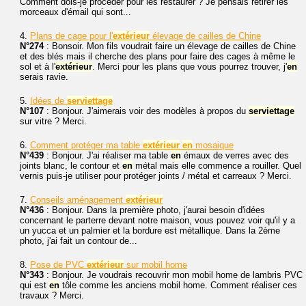
Comment dois-je procéder pour les restaurer ? Je pensais retirer les
morceaux d'émail qui sont...
4.
Plans de cage pour l'
extérieur
élevage de cailles de Chine
N°274
: Bonsoir. Mon fils voudrait faire un élevage de cailles de Chine
et des blés mais il cherche des plans pour faire des cages à même le
sol et à l'
extérieur
. Merci pour les plans que vous pourrez trouver, j'
en
serais ravie.
5.
Idées de
serviettage
N°107
: Bonjour. J'aimerais voir des modèles à propos du
serviettage
sur vitre ? Merci.
6.
Comment protéger ma table
extérieur
en
mosaique
N°439
: Bonjour. J'ai réaliser ma table
en
émaux de verres avec des
joints blanc, le contour et
en
métal mais elle commence a rouiller. Quel
vernis puis-je utiliser pour protéger joints / métal et carreaux ? Merci.
7.
Conseils aménagement
extérieur
N°436
: Bonjour. Dans la première photo, j'aurai besoin d'idées
concernant le parterre devant notre maison, vous pouvez voir qu'il y a
un yucca et un palmier et la bordure est métallique. Dans la 2ème
photo, j'ai fait un contour de...
8.
Pose de PVC
extérieur
sur mobil home
N°343
: Bonjour. Je voudrais recouvrir mon mobil home de lambris PVC
qui est
en
tôle comme les anciens mobil home. Comment réaliser ces
travaux ? Merci.