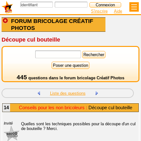
S'inscrire
Aide
FORUM BRICOLAGE CRÉATIF
PHOTOS
Découpe cul bouteille
445
questions dans le
forum bricolage Créatif Photos
Liste des questions
14
Conseils pour les non bricoleurs :
Découpe cul bouteille
Invité
Quelles sont les techniques possibles pour la découpe d'un cul
de bouteille ? Merci.