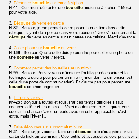
2.
Démonter
bouteille
ancienne à siphon
N°44
: Comment démonter une
bouteille
ancienne à siphon ? Merci
pour votre aide.
3.
Découpe
de verre en cercle
N°82
: Bonjour, je me permets de re-poser la question dans cette
rubrique, l'ayant déjà posée dans votre rubrique "Divers", concernant la
découpe
de verre en cercle sur un carreau de cuisine. Merci d'avance.
4.
Coller photo sur
bouteille
en verre
N°169
: Bonjour. Quelle colle dois-je prendre pour coller une photo sur
une
bouteille
en verre ? Merci.
5.
Comment percer des bouteilles et un miroir
N°99
: Bonjour. Pouvez-vous m'indiquer l'outillage nécessaire et la
technique à suivre pour percer un miroir (miroir dont la dimension est
celle d'une porte de communication). Et d'autre part pour percer une
bouteille
de champagne en...
6.
Et -puits- alors ?
N°425
: Bonjour à toutes et tous. Par ces temps difficiles il faut
occuper la tête et les mains.... Voici ma dernière folie. Figurez vous
que j'ai la chance d'avoir un puits avec un débit appréciable, c'est
extra, mais l'hiver il...
7.
Faire découpes sur support aluminium
N°24
: Bonjour, je voudrais faire une
découpe
toile d'araignée sur un
carter de kick en aluminium. Quel outils et accessoires dois-je utiliser ?