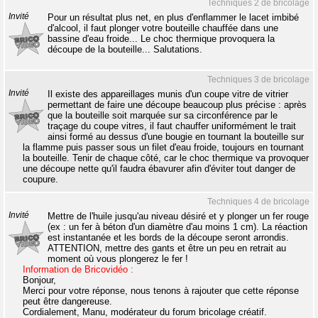
Techniques 2 de bricolage
Invité
Pour un résultat plus net, en plus d'enflammer le lacet imbibé
d'alcool, il faut plonger votre bouteille chauffée dans une
bassine d'eau froide... Le choc thermique provoquera la
découpe de la bouteille... Salutations.
Techniques 3 de bricolage
Invité
Il existe des appareillages munis d'un coupe vitre de vitrier
permettant de faire une découpe beaucoup plus précise : après
que la bouteille soit marquée sur sa circonférence par le
traçage du coupe vitres, il faut chauffer uniformément le trait
ainsi formé au dessus d'une bougie en tournant la bouteille sur
la flamme puis passer sous un filet d'eau froide, toujours en tournant
la bouteille. Tenir de chaque côté, car le choc thermique va provoquer
une découpe nette qu'il faudra ébavurer afin d'éviter tout danger de
coupure.
Techniques 4 de bricolage
Invité
Mettre de l'huile jusqu'au niveau désiré et y plonger un fer rouge
(ex : un fer à béton d'un diamètre d'au moins 1 cm). La réaction
est instantanée et les bords de la découpe seront arrondis.
ATTENTION, mettre des gants et être un peu en retrait au
moment où vous plongerez le fer !
Information de Bricovidéo :
Bonjour,
Merci pour votre réponse, nous tenons à rajouter que cette réponse
peut être dangereuse.
Cordialement, Manu, modérateur du forum bricolage créatif.