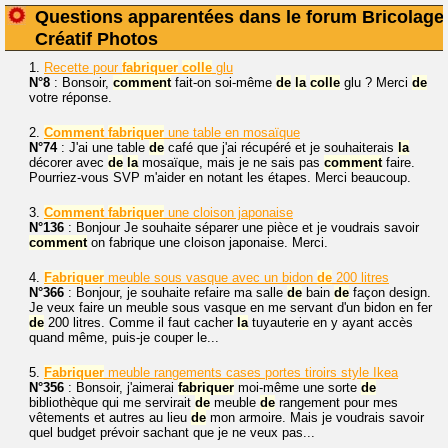
Questions apparentées dans le forum Bricolage
Créatif Photos
1.
Recette pour
fabriquer
colle
glu
N°8
: Bonsoir,
comment
fait-on soi-même
de
la
colle
glu ? Merci
de
votre réponse.
2.
Comment
fabriquer
une table en mosaïque
N°74
: J'ai une table
de
café que j'ai récupéré et je souhaiterais
la
décorer avec
de
la
mosaïque, mais je ne sais pas
comment
faire.
Pourriez-vous SVP m'aider en notant les étapes. Merci beaucoup.
3.
Comment
fabriquer
une cloison japonaise
N°136
: Bonjour Je souhaite séparer une pièce et je voudrais savoir
comment
on fabrique une cloison japonaise. Merci.
4.
Fabriquer
meuble sous vasque avec un bidon
de
200 litres
N°366
: Bonjour, je souhaite refaire ma salle
de
bain
de
façon design.
Je veux faire un meuble sous vasque en me servant d'un bidon en fer
de
200 litres. Comme il faut cacher
la
tuyauterie en y ayant accès
quand même, puis-je couper le...
5.
Fabriquer
meuble rangements cases portes tiroirs style Ikea
N°356
: Bonsoir, j'aimerai
fabriquer
moi-même une sorte
de
bibliothèque qui me servirait
de
meuble
de
rangement pour mes
vêtements et autres au lieu
de
mon armoire. Mais je voudrais savoir
quel budget prévoir sachant que je ne veux pas...