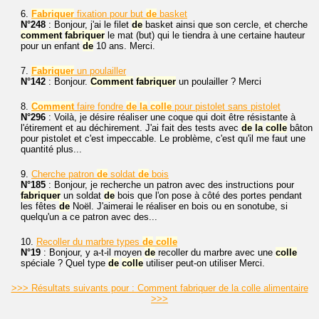
6.
Fabriquer
fixation pour but
de
basket
N°248
: Bonjour, j'ai le filet
de
basket ainsi que son cercle, et cherche
comment
fabriquer
le mat (but) qui le tiendra à une certaine hauteur
pour un enfant
de
10 ans. Merci.
7.
Fabriquer
un poulailler
N°142
: Bonjour.
Comment
fabriquer
un poulailler ? Merci
8.
Comment
faire fondre
de
la
colle
pour pistolet sans pistolet
N°296
: Voilà, je désire réaliser une coque qui doit être résistante à
l'étirement et au déchirement. J'ai fait des tests avec
de
la
colle
bâton
pour pistolet et c'est impeccable. Le problème, c'est qu'il me faut une
quantité plus...
9.
Cherche patron
de
soldat
de
bois
N°185
: Bonjour, je recherche un patron avec des instructions pour
fabriquer
un soldat
de
bois que l'on pose à côté des portes pendant
les fêtes
de
Noël. J'aimerai le réaliser en bois ou en sonotube, si
quelqu'un a ce patron avec des...
10.
Recoller du marbre types
de
colle
N°19
: Bonjour, y a-t-il moyen
de
recoller du marbre avec une
colle
spéciale ? Quel type
de
colle
utiliser peut-on utiliser Merci.
>>> Résultats suivants pour : Comment fabriquer de la colle alimentaire
>>>