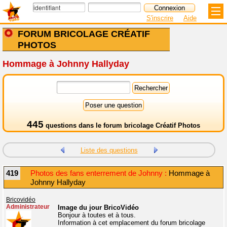
S'inscrire
Aide
FORUM BRICOLAGE CRÉATIF
PHOTOS
Hommage à Johnny Hallyday
445
questions dans le
forum bricolage Créatif Photos
Liste des questions
419
Photos des fans enterrement de Johnny :
Hommage à
Johnny Hallyday
Bricovidéo
Administrateur
Image du jour BricoVidéo
Bonjour à toutes et à tous.
Information à cet emplacement du forum bricolage