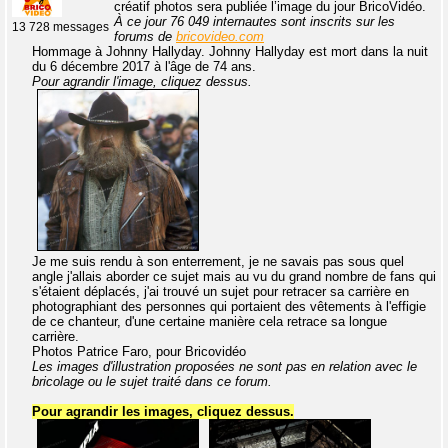
créatif photos sera publiée l’image du jour BricoVidéo.
À ce jour 76 049 internautes sont inscrits sur les
13 728 messages
forums de
bricovideo.com
Hommage à Johnny Hallyday. Johnny Hallyday est mort dans la nuit
du 6 décembre 2017 à l'âge de 74 ans.
Pour agrandir l'image, cliquez dessus.
Je me suis rendu à son enterrement, je ne savais pas sous quel
angle j'allais aborder ce sujet mais au vu du grand nombre de fans qui
s'étaient déplacés, j'ai trouvé un sujet pour retracer sa carrière en
photographiant des personnes qui portaient des vêtements à l'effigie
de ce chanteur, d'une certaine manière cela retrace sa longue
carrière.
Photos Patrice Faro, pour Bricovidéo
Les images d'illustration proposées ne sont pas en relation avec le
bricolage ou le sujet traité dans ce forum.
Pour agrandir les images, cliquez dessus.