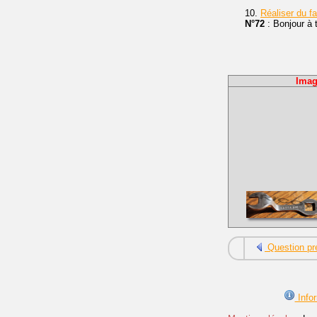
10.
Réaliser du f
N°72
: Bonjour à t
Imag
Question pr
Infor