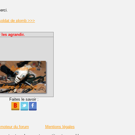
erci.
 soldat de plomb >>>
 les agrandir.
Faites le savoir :
 moteur du forum
Mentions légales