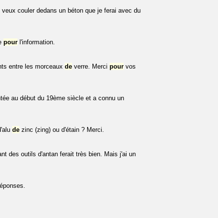
 veux couler dedans un béton que je ferai avec du
ce
pour
l'information.
oints entre les morceaux
de
verre. Merci
pour
vos
entée au début du 19ème siècle et a connu un
d'alu
de
zinc (zing) ou d'étain ? Merci.
 des outils d'antan ferait très bien. Mais j'ai un
éponses.