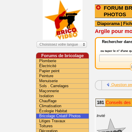
FORUM BR
PHOTOS
Diaporama
|
Fic
Argile pour m
Rechercher dans 
Choisissez votre langue
ou taper le n° d'une 
Forums de bricolage
Plomberie
Électricité
Papier peint
Peinture
Menuiserie
Question pr
Sols . Carrelages
Maçonnerie
Isolation
Chauffage
181
Conseils des 
Climatisation
Écologie Habitat
Bricolage Créatif Photos
Invité
Litiges Travaux
Toitures
Décoration