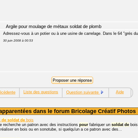
Argile pour moulage de métaux soldat de plomb
Adressez-vous à un potier ou à une usine de carrelage. Dans le 64 "grés du
30 juin 2008 à 00:53
Liste des questions
Aide
écédente
Question suivante
apparentées dans le forum Bricolage Créatif Photos
n
de
soldat
de
bois
je recherche un patron avec des instructions
pour
fabriquer un
soldat
de
bois
 réaliser en bois ou en sonotube, si quelqu'un a ce patron avec des...