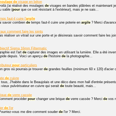
moulage
de
visage en béton
voilà j'ai réalisé des moulages
de
visages en bandes plâtrées et maintenant je
u sable (
pour
que ce soit résistant à l'extérieur), mais je ne sais...
ps faut-il cuire l'
argile
ai savoir combien
de
temps faut-il cuire une poterie en
argile
? Merci d'avan
raux comment faire les joints
is réaliser un vitrail sur une porte et je désirerais savoir comment faire les j
bjectif Sigma 16mm Filtermatic
raphie est l'art
de
capturer des images en utilisant la lumière. Elle a été inv
pide depuis. Voici un aperçu
de
l'histoire
de
la photographie...
ributeur
pour
particuliers
en gros où pourrais-je trouver
de
grandes feuilles (minimum 60 x 120) d'acier 
fate
de
cuivre
 tous, J'habite dans le Beaujolais et une déco dans mon hall d'entrée présentant
vieux pulvérisateur en cuivre qui serait
de
toute beauté, mais...
rique
de
verre cassée
Comment procéder
pour
changer une brique
de
verre cassée ? Merci
de
vos r
der
de
l'or
 Pourriez-vous me dire comment souder
de
l'or ? Merci.