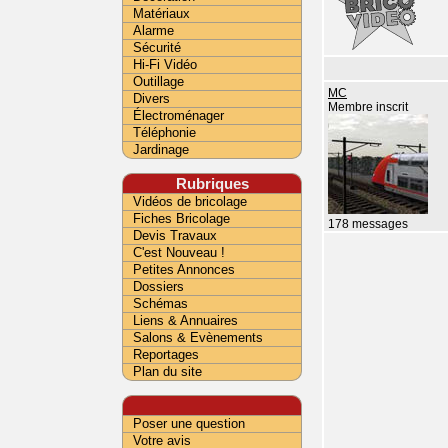
Matériaux
Alarme
Sécurité
Hi-Fi Vidéo
Outillage
MC
Divers
Membre inscrit
Électroménager
Téléphonie
Jardinage
Rubriques
Vidéos de bricolage
Fiches Bricolage
178 messages
Devis Travaux
C'est Nouveau !
Petites Annonces
Dossiers
Schémas
Liens & Annuaires
Salons & Evènements
Reportages
Plan du site
Poser une question
Votre avis