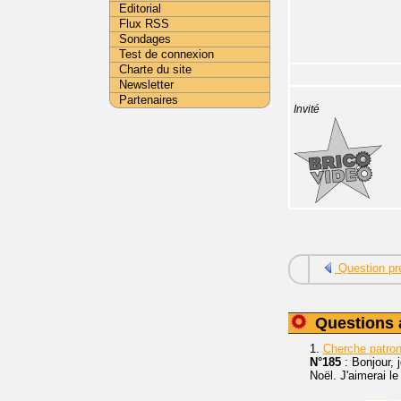
Editorial
Flux RSS
Sondages
Test de connexion
Charte du site
Newsletter
Partenaires
Invité
Question pr
Questions 
1.
Cherche patro
N°185
: Bonjour, 
Noël. J'aimerai le