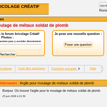
ICOLAGE CRÉATIF
Reste
hes
oulage de métaux soldat de plomb
le forum bricolage Créatif
Je pose une nouvelle question :
Photos :
question pour y accéder directement
Liste des questions
Aide
écédente
Question suivante
internautes :
Argile pour moulage de métaux soldat de plomb
Bonjour. Où trouver l'argile pour le moulage de métaux soldat de plomb.
25 juin 2008 à 01:56