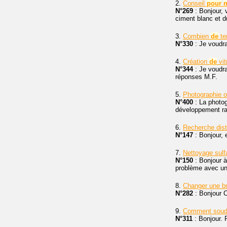
2.
Conseil
pour
N°269
: Bonjour, 
ciment blanc et d
3.
Combien
de
tem
N°330
: Je voudr
4.
Création
de
vit
N°344
: Je voudra
réponses M.F.
5.
Photographie o
N°400
: La photog
développement ra
6.
Recherche dist
N°147
: Bonjour, 
7.
Nettoyage sul
N°150
: Bonjour à
problème avec un 
8.
Changer une b
N°282
: Bonjour 
9.
Comment sou
N°311
: Bonjour.