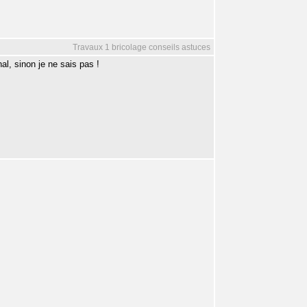
Travaux 1 bricolage conseils astuces
nal, sinon je ne sais pas !