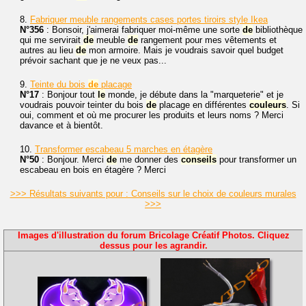
8.
Fabriquer meuble rangements cases portes tiroirs style Ikea
N°356
: Bonsoir, j'aimerai fabriquer moi-même une sorte
de
bibliothèque
qui me servirait
de
meuble
de
rangement pour mes vêtements et
autres au lieu
de
mon armoire. Mais je voudrais savoir quel budget
prévoir sachant que je ne veux pas...
9.
Teinte du bois
de
placage
N°17
: Bonjour tout
le
monde, je débute dans la "marqueterie" et je
voudrais pouvoir teinter du bois
de
placage en différentes
couleurs
. Si
oui, comment et où me procurer les produits et leurs noms ? Merci
davance et à bientôt.
10.
Transformer escabeau 5 marches en étagère
N°50
: Bonjour. Merci
de
me donner des
conseils
pour transformer un
escabeau en bois en étagère ? Merci
>>> Résultats suivants pour : Conseils sur le choix de couleurs murales
>>>
Images d'illustration du forum Bricolage Créatif Photos. Cliquez
dessus pour les agrandir.