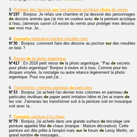
3.
Protéger des dessins
sur
mur peinture acrylique
choix
du vernis
N°197
: Bonjour. Je refais une chambre et j'ai dessiné des personnages
de
dessins animés que j'ai mis en couleur avec
de
la peinture acrylique
à l'eau, j'aimerais savoir s'il existe du vernis pour protéger mes dessins
sur
mon mur. Je...
4.
Conseils
réalisation pochoir meubles bois
N°30
: Bonjour, comment faire des dessins au pochoir
sur
des meubles
en bois ?
5.
Retour
de
la photo argentique
N°417
: En 2018 petit retour
de
la photo argentique. "Pas
de
secrets
pour photo argentique" Bonjour à toutes et à tous. Comme pour les
disques vinyles, la nostalgie ou autre relance légèrement la photo
argentique. Pour ma part j'ai...
6.
Transformer colonnes panneau
de
particules
N°33
: Bonjour, j'ai acheté l'an dernier trois colonnes en panneau
de
particules revêtues
de
papier peint imitation hêtre et j'en ai marre
de
les voir. J'aimerais les transformer soit à la peinture soit en mosaïque
soit avec la...
7.
Conseils
peinture à la chaux
N°79
: Bonjour, j'ai acheté dans une grande surface
de
bricolage une
peinture appelée Mat
de
chaux (marque : Maison décorative). Cette
peinture est dite prête à l'emploi mais
sur
le
forum
de
Leroy Merlin, un
grand nombre
de
messages...