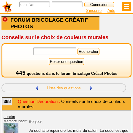
S'inscrire
Aide
FORUM BRICOLAGE CRÉATIF
PHOTOS
Conseils sur le choix de couleurs murales
445
questions dans le
forum bricolage Créatif Photos
Liste des questions
388
Question Décoration :
Conseils sur le choix de couleurs
murales
ossaka
Membre inscrit
Bonjour,
Je souhaite repeindre les murs du salon. Le souci est que