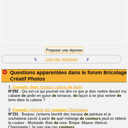
Liste des questions
Questions apparentées dans le forum Bricolage
Créatif Photos
1.
Conseils
choix
terrasse cabane
de
jardin
N°292
: Qui est-ce qui pourrait me dire ce que je dois mettre devant ma
cabane
de
jardin en guise
de
terrasse,
de
façon à ne plus rentrer
de
terre dans la cabane ?
2.
Conseils
mélange des
couleurs
Champagne
N°151
: Bonjour, j'entame bientôt des travaux
de
peinture et je
souhaiterai savoir à partir
de
quel mélange
de
couleurs
peut-on obtenir
la couleur : Moutarde- Bois
de
rose- Brique- Mauve- Abricot-
Champagne ! Je sais que ces
couleurs
...