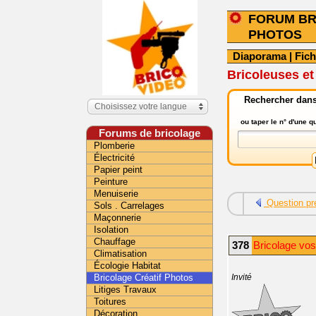
FORUM BR
PHOTOS
Diaporama
|
Fic
Bricoleuses et
Rechercher dans 
Choisissez votre langue
ou taper le n° d'une 
Forums de bricolage
Plomberie
Électricité
Papier peint
Peinture
Menuiserie
Question pr
Sols . Carrelages
Maçonnerie
Isolation
Chauffage
378
Bricolage vos
Climatisation
Écologie Habitat
Bricolage Créatif Photos
Invité
Litiges Travaux
Toitures
Décoration