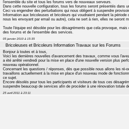
l'ensemble du site et tous les forums vers de nouveaux serveurs.
Dans cette nouvelle configuration, tous les forums seront présentés dans 
Ceci va engendrer des perturbations qui nous obligent à suspendre provisoir
Information aux bricoleuses et bricoleurs qui voudraient pendant la périod
nous les envoyant par email ou autre), cela ne sert à rien, elles ne seront
Toute l'équipe est désolée pour les désagréments que cela provoque, mais c
des forums et de l'ensemble des services.
05 janvier 2010 à 15:35
Bricoleuses et Bricoleurs Information Travaux sur les Forums
Bonjour à toutes et à tous,
Voici les dernières nouvelles d'avancement des travaux, comme vous l'avez 
a été arrêté vendredi pour la mise en place d'une nouvelle version plus perf
nouveau opérationnel.
Concernant les questions / réponses, dès que possible nous allons les ré-ou
travaillons actuellement à la mise en place d'un nouveau mode de fonctionn
ce sujet.
Encore désolés pour tous les participants et visiteurs de tous ces désagré
suspendre beaucoup de services afin de procéder à une rénovation totale d
25 avril 2011 à 23:11