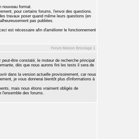
un nouveau format.
ement, pour certains forums, l'envoi des questions.
e des travaux poser quand même leurs questions (en
 malheureusement pas publiées.
eci est nécessaire afin d'améliorer le fonctionnement
Forum Maison Bricolage 1
peut-être constaté, le moteur de recherche principal
ormante, dès que nous aurons fini les tests il sera de
vrir dans la version actuelle provisoirement, car nous
ement, je vous donnerai bientôt plus d'informations à
ments, mais nous étions vraiment obligés de
e l'ensemble des forums.