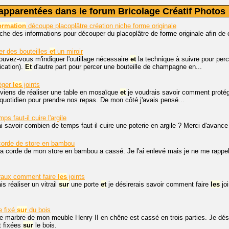
apparentées dans le forum Bricolage Créatif Photos
ormation
découpe placoplâtre création niche forme originale
che des informations pour découper du placoplâtre de forme originale afin de 
r des bouteilles
et
un miroir
ouvez-vous m'indiquer l'outillage nécessaire
et
la technique à suivre pour perce
cation).
Et
d'autre part pour percer une bouteille de champagne en...
éger
les
joints
 viens de réaliser une table en mosaïque
et
je voudrais savoir comment proté
 quotidien pour prendre nos repas. De mon côté j'avais pensé...
s faut-il cuire l'argile
i savoir combien de temps faut-il cuire une poterie en argile ? Merci d'avance 
corde de store en bambou
a corde de mon store en bambou a cassé. Je l'ai enlevé mais je ne me rappel
traux comment faire
les
joints
s réaliser un vitrail
sur
une porte
et
je désirerais savoir comment faire
les
joi
e fixé
sur
du bois
le marbre de mon meuble Henry II en chêne est cassé en trois parties. Je désir
t fixées
sur
le bois.