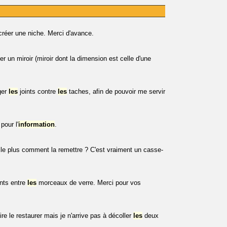
créer une niche. Merci d'avance.
r un miroir (miroir dont la dimension est celle d'une
ger
les
joints contre
les
taches, afin de pouvoir me servir
pour l'
information
.
le plus comment la remettre ? C'est vraiment un casse-
nts entre
les
morceaux de verre. Merci pour vos
e le restaurer mais je n'arrive pas à décoller
les
deux