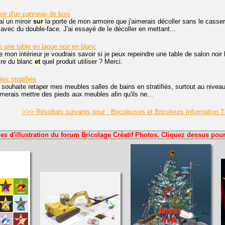
roir d'un panneau de bois
ai un miroir
sur
la porte de mon armoire que j'aimerais décoller sans le casser
é avec du double-face. J'ai essayé de le décoller en mettant...
e une table en laque noir en blanc
 mon intérieur je voudrais savoir si je peux repeindre une table de salon noir
tre du blanc
et
quel produit utiliser ? Merci.
es stratifiés
 souhaite retaper mes meubles salles de bains en stratifiés, surtout au niveau du
imerais mettre des pieds aux meubles afin qu'ils ne...
>>> Résultats suivants pour : Bricoleuses et Bricoleurs Information
es d'illustration du forum Bricolage Créatif Photos. Cliquez dessus pour