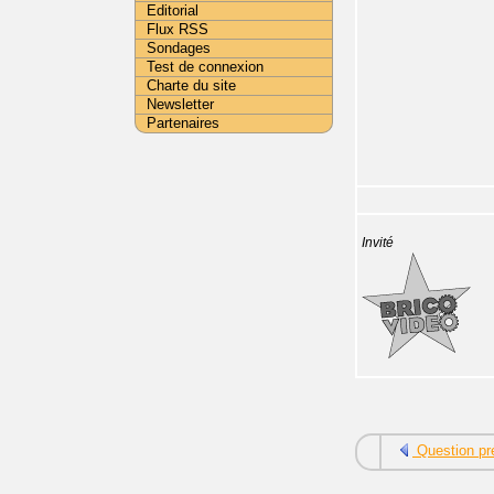
Editorial
Flux RSS
Sondages
Test de connexion
Charte du site
Newsletter
Partenaires
Invité
Question pr