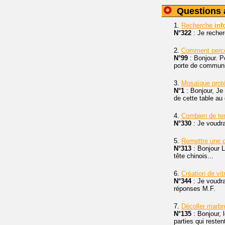
Questions 
1.
Recherche
inf
N°322
: Je recher
2.
Comment perce
N°99
: Bonjour. P
porte de communi
3.
Mosaïque prot
N°1
: Bonjour, Je
de cette table au
4.
Combien de temp
N°330
: Je voudra
5.
Remettre une 
N°313
: Bonjour L
tête chinois...
6.
Création de vi
N°344
: Je voudrai
réponses M.F.
7.
Décoller marbr
N°135
: Bonjour, 
parties qui resten