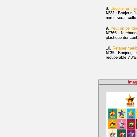
8.
Décoller un mi
N°22
: Bonjour. J'
miroir serait coll
9.
Peut on peindr
N°365
: Je change
plastique dur con
10.
Retaper meubl
N°35
: Bonjour, je
récupérable ? J'a
Imag