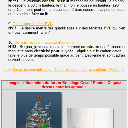
N°351
: Je voudrais
construire
un lit mezzanine coulissant, le soir on
le descend à 60 cm hauteur, le matin on le pousse en hauteur (190
cm). Comment peut-on faire coulisser 2 bras équerre. J'ai peu de place
et je voudrais faire un lit...
9.
Quadrillage fenêtre
PVC
N°67
: Je désire mettre des quadrillages sur des fenêtres
PVC
qui n'en
ont pas, comment faire ?
10.
Construire
une maquette d'éolienne
N°93
: Bonjour, je voudrais savoir comment
construire
une éolienne en
maquette sans électricité
pour
le lycée, l'aiguille sur le cadran devra
faire le plus de temps possible grâce au vent. L'éolienne et son cadran
doivent pouvoir...
>>> Résultats suivants pour : Conseils pour construire clôture PVC >>>
Images d'illustration du forum Bricolage Créatif Photos. Cliquez
dessus pour les agrandir.