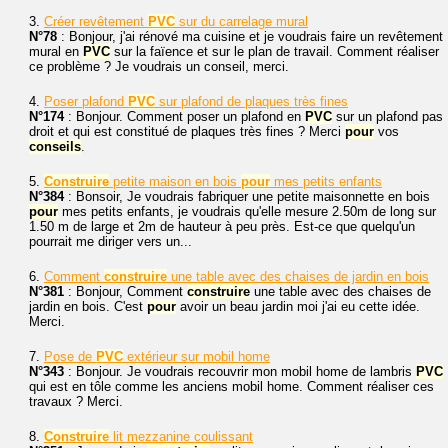
3.
Créer revêtement
PVC
sur du carrelage mural
N°78
: Bonjour, j'ai rénové ma cuisine et je voudrais faire un revêtement
mural en
PVC
sur la faïence et sur le plan de travail. Comment réaliser
ce problème ? Je voudrais un conseil, merci.
4.
Poser plafond
PVC
sur plafond de plaques très fines
N°174
: Bonjour. Comment poser un plafond en
PVC
sur un plafond pas
droit et qui est constitué de plaques très fines ? Merci
pour
vos
conseils
.
5.
Construire
petite maison en bois
pour
mes petits enfants
N°384
: Bonsoir, Je voudrais fabriquer une petite maisonnette en bois
pour
mes petits enfants, je voudrais qu'elle mesure 2.50m de long sur
1.50 m de large et 2m de hauteur à peu près. Est-ce que quelqu'un
pourrait me diriger vers un...
6.
Comment
construire
une table avec des chaises de jardin en bois
N°381
: Bonjour, Comment
construire
une table avec des chaises de
jardin en bois. C'est
pour
avoir un beau jardin moi j'ai eu cette idée.
Merci.
7.
Pose de
PVC
extérieur sur mobil home
N°343
: Bonjour. Je voudrais recouvrir mon mobil home de lambris
PVC
qui est en tôle comme les anciens mobil home. Comment réaliser ces
travaux ? Merci.
8.
Construire
lit mezzanine coulissant