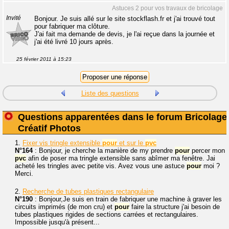
Astuces 2 pour vos travaux de bricolage
Invité
Bonjour. Je suis allé sur le site stockflash.fr et j'ai trouvé tout
pour fabriquer ma clôture.
J'ai fait ma demande de devis, je l'ai reçue dans la journée et
j'ai été livré 10 jours après.
25 février 2011 à 15:23
Liste des questions
Questions apparentées dans le forum Bricolage
Créatif Photos
1.
Fixer vis tringle extensible
pour
et sur le
pvc
N°164
: Bonjour, je cherche la manière de my prendre
pour
percer mon
pvc
afin de poser ma tringle extensible sans abîmer ma fenêtre. Jai
acheté les tringles avec petite vis. Avez vous une astuce
pour
moi ?
Merci.
2.
Recherche de tubes plastiques rectangulaire
N°190
: Bonjour,Je suis en train de fabriquer une machine à graver les
circuits imprimés (de mon cru) et
pour
faire la structure j'ai besoin de
tubes plastiques rigides de sections carrées et rectangulaires.
Impossible jusqu'à présent...