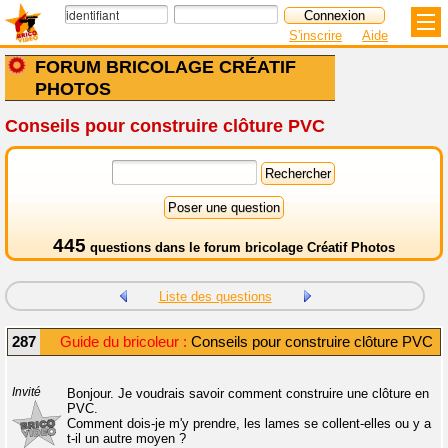
S'inscrire
Aide
FORUM BRICOLAGE CRÉATIF
PHOTOS
Conseils pour construire clôture PVC
445
questions dans le
forum bricolage Créatif Photos
Liste des questions
287
Guide du bricoleur :
Conseils pour construire clôture PVC
Invité
Bonjour. Je voudrais savoir comment construire une clôture en
PVC.
Comment dois-je m'y prendre, les lames se collent-elles ou y a
t-il un autre moyen ?