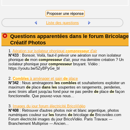
Liste des questions
Questions apparentées dans le forum Bricolage
Créatif Photos
1.
Aération sur isolateur phonique
compresseur
d'air
N°433
: Bonsoir, Voilà, faut-il prévoir une aération sur mon isolateur
phonique
de
mon
compresseur
d'air, pour ma dernière création ? Un
isolateur phonique pour
compresseur
bruyant. Vidéo :
https://youtu.be/5ZyBPyGe_bI
2.
Combles
à aménager et gain
de
place
N°342
: Nous aménageons
les
combles
et souhaiterions exploiter un
maximum
de
place
dans
les
soupentes en rangements, penderies,
avec tiroirs allant jusqu'au fond pour ne pas perdre
de
place
de
façon
fonctionnelle. Que pouvez-vous nous...
3.
Images du jour forum électricité BricoVidéo
N°408
: Retrouver d'autres photos noir et blanc argentique, photos
numériques couleur sur
les
forums
de
bricolage
de
Bricovideo.com
Forum électricité images du jour BricoVidéo. Paris Travaux ---
Branchement Multiprise --- Ancien...