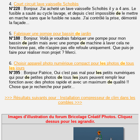
4.
Court circuit lave vaisselle Scholtès
N°228
: Bonjour. J'ai acheté un lave vaisselle Scholtès il y a 4 ans. Le
fusible a sauté au cycle lavage, et depuis c'est impossible
de
le mettre
en marche sans que le fusible ne saute. J'ai contrôlé la prise, démonté
la façade...
5.
Fabriquer une pompe pour bassin
de
jardin
N°188
: Bonjour. Voilà je voudrais fabriquer une pompe pour mon
bassin
de
jardin mais avec une pompe
de
machine à laver cela ne
fonctionne pas, elle n'aspire pas elle refoule uniquement. Que puis-je
faire pour réaliser mon projet ? Merci.
6.
Choisir appareil photo numérique compact pour
les
photos
de
tous
les
jours
N°395
: Bonjour Patrice, Oui c'est pas mal pour
les
petits numériques
qui pour
de
petites photos
de
tous
les
jours peuvent remplir leur
fonction avec des photos rapide et avec un maximum
de
qualité !!
Chose que je recherche pour partir...
>>> Résultats suivants pour : Installation compresseur de clim dans les
combles >>>
Images d'illustration du forum Bricolage Créatif Photos. Cliquez
dessus pour les agrandir.