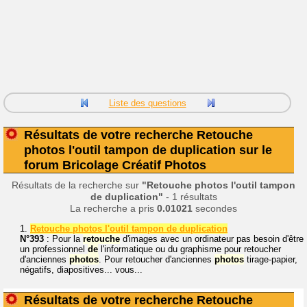
Liste des questions
Résultats de votre recherche Retouche
photos l'outil tampon de duplication sur le
forum Bricolage Créatif Photos
Résultats de la recherche sur
"Retouche photos l'outil tampon
de duplication"
- 1 résultats
La recherche a pris
0.01021
secondes
1.
Retouche photos l'outil tampon de duplication
N°393
: Pour la
retouche
d'images avec un ordinateur pas besoin d'être
un professionnel
de
l'informatique ou du graphisme pour retoucher
d'anciennes
photos
. Pour retoucher d'anciennes
photos
tirage-papier,
négatifs, diapositives... vous...
Résultats de votre recherche Retouche