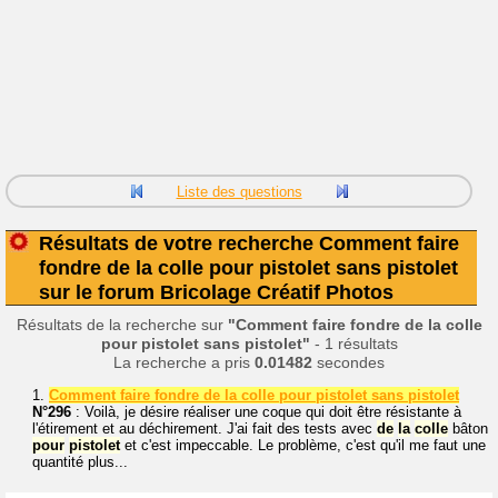
Liste des questions
Résultats de votre recherche Comment faire
fondre de la colle pour pistolet sans pistolet
sur le forum Bricolage Créatif Photos
Résultats de la recherche sur
"Comment faire fondre de la colle
pour pistolet sans pistolet"
- 1 résultats
La recherche a pris
0.01482
secondes
1.
Comment faire fondre de la colle pour pistolet sans pistolet
N°296
: Voilà, je désire réaliser une coque qui doit être résistante à
l'étirement et au déchirement. J'ai fait des tests avec
de
la
colle
bâton
pour
pistolet
et c'est impeccable. Le problème, c'est qu'il me faut une
quantité plus...